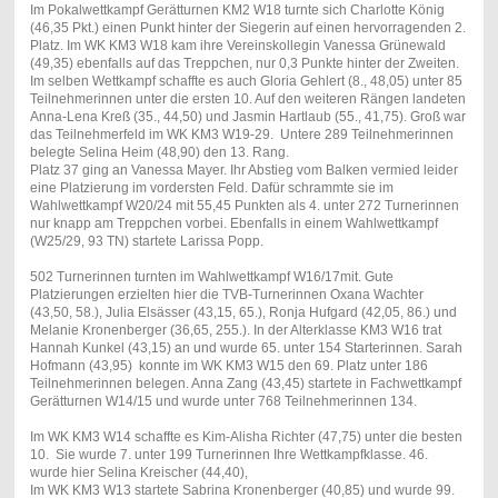
Im Pokalwettkampf Gerätturnen KM2 W18 turnte sich Charlotte König
(46,35 Pkt.) einen Punkt hinter der Siegerin auf einen hervorragenden 2.
Platz. Im WK KM3 W18 kam ihre Vereinskollegin Vanessa Grünewald
(49,35) ebenfalls auf das Treppchen, nur 0,3 Punkte hinter der Zweiten.
Im selben Wettkampf schaffte es auch Gloria Gehlert (8., 48,05) unter 85
Teilnehmerinnen unter die ersten 10. Auf den weiteren Rängen landeten
Anna-Lena Kreß (35., 44,50) und Jasmin Hartlaub (55., 41,75). Groß war
das Teilnehmerfeld im WK KM3 W19-29. Untere 289 Teilnehmerinnen
belegte Selina Heim (48,90) den 13. Rang.
Platz 37 ging an Vanessa Mayer. Ihr Abstieg vom Balken vermied leider
eine Platzierung im vordersten Feld. Dafür schrammte sie im
Wahlwettkampf W20/24 mit 55,45 Punkten als 4. unter 272 Turnerinnen
nur knapp am Treppchen vorbei. Ebenfalls in einem Wahlwettkampf
(W25/29, 93 TN) startete Larissa Popp.
502 Turnerinnen turnten im Wahlwettkampf W16/17mit. Gute
Platzierungen erzielten hier die TVB-Turnerinnen Oxana Wachter
(43,50, 58.), Julia Elsässer (43,15, 65.), Ronja Hufgard (42,05, 86.) und
Melanie Kronenberger (36,65, 255.). In der Alterklasse KM3 W16 trat
Hannah Kunkel (43,15) an und wurde 65. unter 154 Starterinnen. Sarah
Hofmann (43,95) konnte im WK KM3 W15 den 69. Platz unter 186
Teilnehmerinnen belegen. Anna Zang (43,45) startete in Fachwettkampf
Gerätturnen W14/15 und wurde unter 768 Teilnehmerinnen 134.
Im WK KM3 W14 schaffte es Kim-Alisha Richter (47,75) unter die besten
10. Sie wurde 7. unter 199 Turnerinnen Ihre Wettkampfklasse. 46.
wurde hier Selina Kreischer (44,40),
Im WK KM3 W13 startete Sabrina Kronenberger (40,85) und wurde 99.