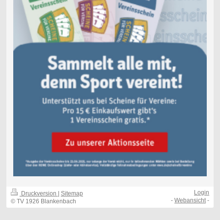
Login
Druckversion
|
Sitemap
-
Webansicht
-
© TV 1926 Blankenbach