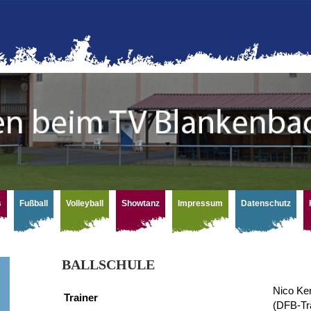
s
Fußball
Volleyball
Showtanz
Impressum
Datenschutz
BALLSCHULE
Nico Ke
Trainer
(DFB-Tra