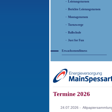
Leistungsturnen
Berichte Leistungsturnen
Montagsturnen
Turnzwerge
Ballschule
Just for Fun
Erwachsenenfitness
Termine 2026
24.07.2026 - Altpapiersammlun