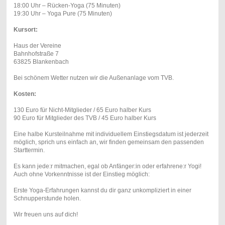
18:00 Uhr – Rücken-Yoga (75 Minuten)
19:30 Uhr – Yoga Pure (75 Minuten)
Kursort:
Haus der Vereine
Bahnhofstraße 7
63825 Blankenbach
Bei schönem Wetter nutzen wir die Außenanlage vom TVB.
Kosten:
130 Euro für Nicht-Mitglieder / 65 Euro halber Kurs
90 Euro für Mitglieder des TVB / 45 Euro halber Kurs
Eine halbe Kursteilnahme mit individuellem Einstiegsdatum ist jederzeit
möglich, sprich uns einfach an, wir finden gemeinsam den passenden
Starttermin.
Es kann jede:r mitmachen, egal ob Anfänger:in oder erfahrene:r Yogi!
Auch ohne Vorkenntnisse ist der Einstieg möglich:
Erste Yoga-Erfahrungen kannst du dir ganz unkompliziert in einer
Schnupperstunde holen.
Wir freuen uns auf dich!